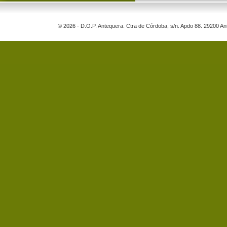
© 2026 - D.O.P. Antequera. Ctra de Córdoba, s/n. Apdo 88. 29200 A